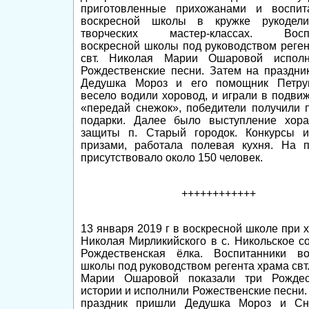
приготовленные прихожанами и воспит
воскресной школы в кружке рукодел
творческих мастер-классах.
Восп
воскресной школы под руководством реге
свт. Николая Марии Ошаровой испол
Рождественские песни. Затем на праздни
Дедушка Мороз и его помощник Петру
весело водили хоровод, и играли в подви
«передай снежок», победители получили 
подарки. Далее было выступление хора
защиты п. Старый городок. Конкурсы 
призами, работала полевая кухня. На п
присутствовало около 150 человек.
++++++++++++
13 января 2019 г в воскресной школе при х
Николая Мирликийского в с. Никольское с
Рождественская ёлка. Воспитанники во
школы под руководством регента храма свт
Марии Ошаровой показали три Рождес
истории и исполнили Рожественские песни.
праздник пришли Дедушка Мороз и Сне