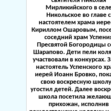
святителя Николая
Мирликийского в сел
Никольское во главе с
настоятелем храма иер
Кириллом Ошаровым, пос
соседний храм Успени
Пресвятой Богородицы с
Шарапово. Дети пели кол
участвовали в конкурсах. 
настоятель Успенского х
иерей Иоанн Бровко, пок
свою воскресную школу
угостил детей. Далее воск
школа посетила желаю
прихожан, исполнив