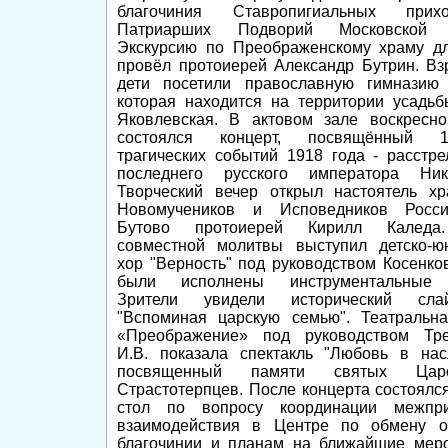
благочиния Ставропигиальных при
Патриарших Подворий Московской о
Экскурсию по Преображенскому храму дл
провёл протоиерей Александр Бутрин. Вз
дети посетили православную гимназию "
которая находится на территории усадьб
Яковлевская. В актовом зале воскресн
состоялся концерт, посвящённый 10
трагических событий 1918 года - расстр
последнего русского императора Н
Творческий вечер открыл настоятель хр
Новомучеников и Исповедников Росс
Бутово протоиерей Кирилл Каледа
совместной молитвы выступил детско-ю
хор "Верность" под руководством Косенков
были исполнены инструментальные 
Зрители увидели исторический слай
"Вспоминая царскую семью". Театральна
«Преображение» под руководством Тре
И.В. показала спектакль "Любовь в насл
посвященный памяти святых Царс
Страстотерпцев. После концерта состоялс
стол по вопросу координации межпри
взаимодействия в Центре по обмену 
благочинии и планам на ближайшие меро