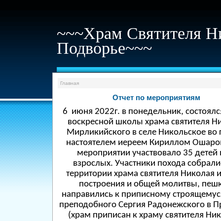
~~~Храм Святителя Н
Подворье~~~
Главная
Отчет по мероприятиям
6 июня 2022г. в понедельник, состоялс
воскресной школы храма святителя Н
Мирликийского в селе Никольское во г
настоятелем иереем Кириллом Ошаро
мероприятии участвовало 35 детей 
взрослых. Участники похода собрали
территории храма святителя Николая и
построения и общей молитвы, пеш
направились к приписному строящемус
преподобного Сергия Радонежского в 
(храм приписан к храму святителя Ник