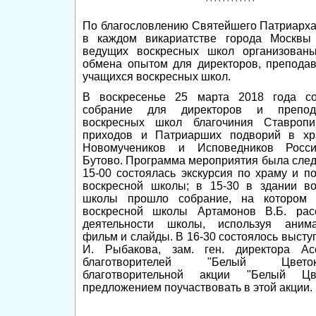
По благословлению Святейшего Патриарха
в каждом викариатстве города Москвы
ведущих воскресных школ организован
обмена опытом для директоров, преподав
учащихся воскресных школ.
В воскресенье 25 марта 2018 года со
собрание для директоров и препода
воскресных школ благочиния Ставропи
приходов и Патриарших подворий в хр
Новомучеников и Исповедников Росс
Бутово. Программа мероприятия была сле
15-00 состоялась экскурсия по храму и п
воскресной школы; в 15-30 в здании во
школы прошло собрание, на котором 
воскресной школы Артамонов В.Б. рас
деятельности школы, используя аним
фильм и слайды. В 16-30 состоялось высту
И. Рыбакова, зам. ген. директора Ас
благотворителей "Белый Цве
благотворительной акции "Белый Цв
предложением поучаствовать в этой акции.