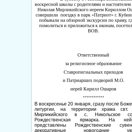
воскресной школы с родителями и настоятелем 
Николая Мирликийского иереем Кириллом 
совершили поездку в парк «Патриот» г. Кубинк
побывали на обзорной экскурсии по храму, г
помолиться и приложиться к иконам, посети
ВОВ.
Ответственный
за религиозное образование
Ставропигиальных приходов
и Патриарших подворий М.О.
иерей Кирилл Ошаров
++++++++++++
В воскресенье 20 января, сразу после Бож
литургии, на территории храма свт.
Мирликийского в с. Никольское сос
Рождественская ярмарка.
На не
представлены Рождественские сув
декоративные новогодние укра