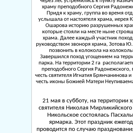
через лес устремились к пункту назна
храму преподобного Сергия Радонеж
Придя к храму, группа во время от
услышала от настоятеля храма, иерея 
Ошарова историю разрушенных хра
которые стояли на месте ныне строя
храма. Далее каждый участник поход
руководством звоноря храма, Зотова Ю. 
позвонить в колокола на колоколь
Завершился поход угощением на терр
парка. На территории 2 га располагает
преподобного Сергия Радонежского, 
честь святителя Игнатия Брянчанинова и
честь иконы Божией Матери Неупиваем
21 мая в субботу, на территории 
святителя Николая Мирликийского 
Никольское состоялась Пасхаль
ярмарка. Этот праздник ежего
проводится по случаю праздновани