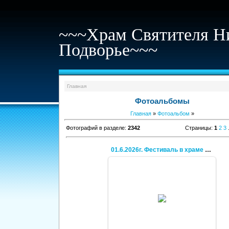
~~~Храм Святителя Н
Подворье~~~
Главная
Фотоальбомы
Главная
»
Фотоальбом
»
Фотографий в разделе
:
2342
Страницы
:
1
2
3
01.6.2026г. Фестиваль в храме святой Троицы.
30.06.2026
Кирилл