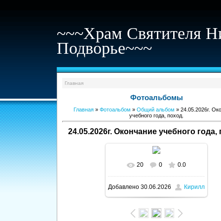
~~~Храм Святителя Н
Подворье~~~
Главная
Фотоальбомы
Главная
»
Фотоальбом
»
Общий альбом
» 24.05.2026г. Ок
учебного года, поход.
24.05.2026г. Окончание учебного года, 
20
0
0.0
В реальном размере
Добавлено
30.06.2026
Кирилл
1600x1059
/ 309.4Kb