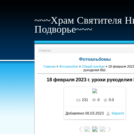
~~~Храм Святителя Н
Подворье~~~
Главная
Фотоальбомы
Главная
»
Фотоальбом
»
Общий альбом
» 18 февраля 2023 
рукоделия ВШ.
18 февраля 2023 г. уроки рукоделия
231
0
0.0
В реальном размере
Добавлено
06.03.2023
Кирилл
960x1280
/ 69.7Kb