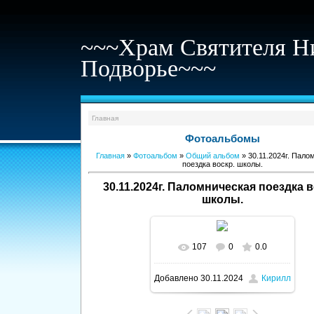
~~~Храм Святителя Н
Подворье~~~
Главная
Фотоальбомы
Главная
»
Фотоальбом
»
Общий альбом
» 30.11.2024г. Пало
поездка воскр. школы.
30.11.2024г. Паломническая поездка в
школы.
107
0
0.0
В реальном размере
Добавлено
30.11.2024
Кирилл
1600x1204
/ 225.9Kb