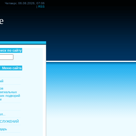
Четверг, 06.08.2026, 07:06
|
RSS
е
иск по сайту
Меню сайта
ий
ов
пигиальных
ших подворий
и
л...
ОСЛУЖЕНИЙ
дарь