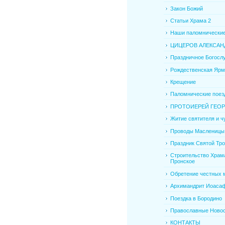
Закон Божий
Статьи Храма 2
Наши паломнические
ЦИЦЕРОВ АЛЕКСАНД
Праздничное Богослу
Рождественская Ярм
Крещение
Паломнические поезд
ПРОТОИЕРЕЙ ГЕОРГ
Житие святителя и чу
Проводы Масленицы
Праздник Святой Тр
Строительство Храма
Пронское
Обретение честных м
Архимандрит Иоаса
Поездка в Бородино
Православные Ново
КОНТАКТЫ