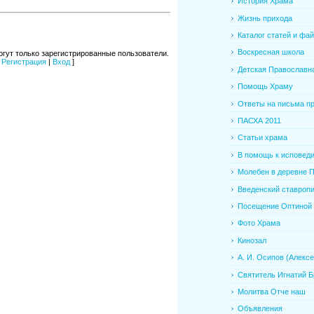
История Храма
Жизнь прихода
Каталог статей и фа
Воскресная школа
гут только зарегистрированные пользователи.
[
Регистрация
|
Вход
]
Детская Православна
Помощь Храму
Ответы на письма при
ПАСХА 2011
Статьи храма
В помощь к исповед
Молебен в деревне Пр
Введенский ставропиг
Посещение Оптиной П
Фото Храма
Кинозал
А. И. Осипов (Алексе.
Святитель Игнатий Бр
Молитва Отче наш
Объявления