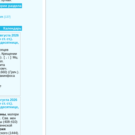
ории раздела
ик
[137]
Календарь
вгуста 2026
ст. ст.).
идесятнице,
рпцев
в. Крещении
).
Мц.
[.:]
рп.
ита
вомч.
660) (
Греч.
).
Закинфоса
е
вгуста 2026
ст. ст.).
идесятнице,
нны
, матери
. Свв. жен
 (408-410)
еннской
рия
кого (1444).