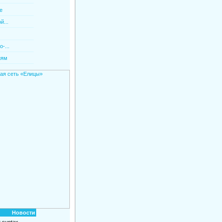
е
й...
-...
иям
Новости
 syntax.