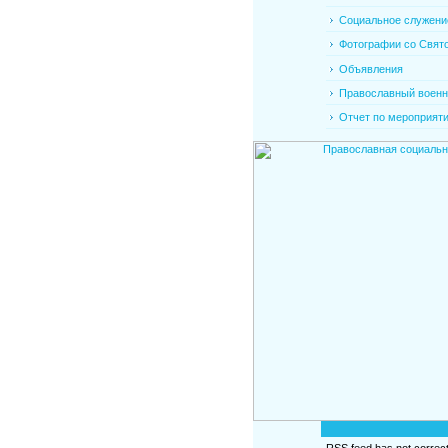
Социальное служени
Фотографии со Свято
Объявления
Православный военно
Отчет по мероприят
RSS feed has not correct