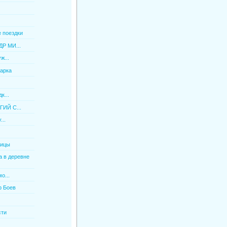
 поездки
Р МИ...
ж...
арка
к...
ИЙ С...
...
оицы
 в деревне
о...
ф Боев
сти