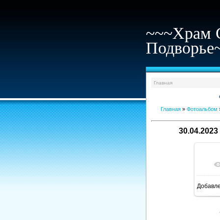
~~~Храм 
Подворье
Главная
Главная
»
Фотоальбом
30.04.2023
Добавл
1