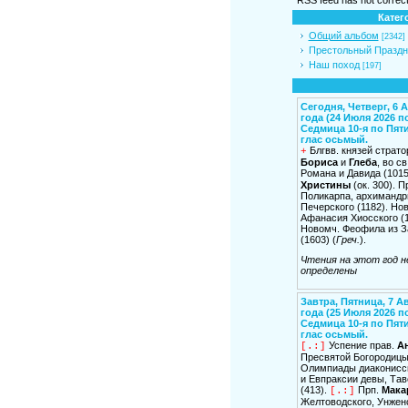
Катег
Общий альбом
[2342]
Престольный Праздн
Наш поход
[197]
Сегодня, Четверг, 6 А
года (24 Июля 2026 по 
Седмица 10-я по Пят
глас осьмый.
Блгвв. князей страто
+
Бориса
и
Глеба
, во с
Романа и Давида (1015
Христины
(ок. 300). П
Поликарпа, архимандр
Печерского (1182). Но
Афанасия Хиосского (1
Новомч. Феофила из 
(1603) (
Греч.
).
Чтения на этот год н
определены
Завтра, Пятница, 7 А
года (25 Июля 2026 по 
Седмица 10-я по Пят
глас осьмый.
Успение прав.
А
[.:]
Пресвятой Богородицы
Олимпиады диакониссы
и Евпраксии девы, Тав
(413).
Прп.
Мака
[.:]
Желтоводского, Унженс