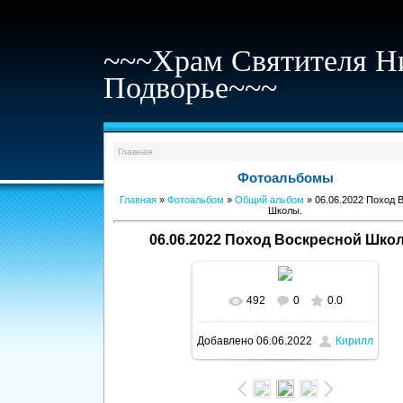
~~~Храм Святителя Н
Подворье~~~
Главная
Фотоальбомы
Главная
»
Фотоальбом
»
Общий альбом
» 06.06.2022 Поход 
Школы.
06.06.2022 Поход Воскресной Шко
492
0
0.0
В реальном размере
Добавлено
06.06.2022
Кирилл
1200x1600
/ 485.9Kb