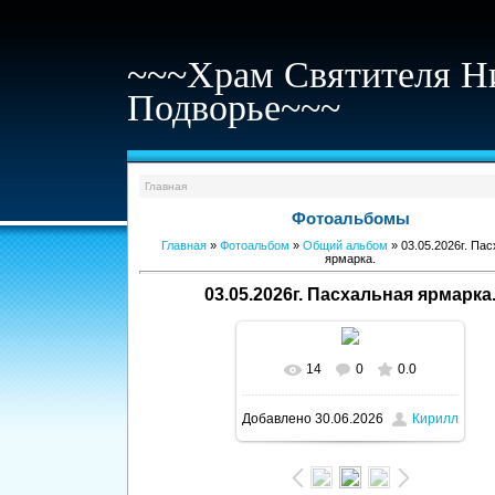
~~~Храм Святителя Н
Подворье~~~
Главная
Фотоальбомы
Главная
»
Фотоальбом
»
Общий альбом
» 03.05.2026г. Па
ярмарка.
03.05.2026г. Пасхальная ярмарка
14
0
0.0
В реальном размере
Добавлено
30.06.2026
Кирилл
1600x1067
/ 426.3Kb