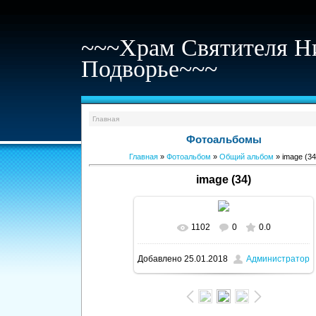
~~~Храм Святителя Н
Подворье~~~
Главная
Фотоальбомы
Главная
»
Фотоальбом
»
Общий альбом
» image (34
image (34)
1102
0
0.0
В реальном размере
1600x1067
/
Добавлено
25.01.2018
Администратор
252.5Kb