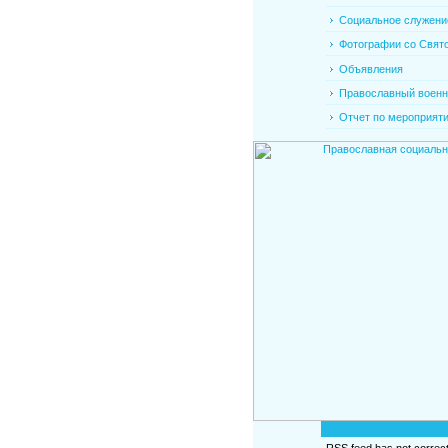
Социальное служени
Фотографии со Свято
Объявления
Православный военно
Отчет по мероприят
RSS feed has not correct