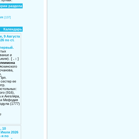
ории раздела
ик
[137]
Календарь
, 9 Августа
26 по ст.
 первый.
ятых
вание в
 июля
).
[.:]
елеимона
ляскинского
очанова,
,
Прп.
 сестер ее
итр.
остольных:
го (916),
 и Ангеляра,
а и Мефодия
одула (1777)
е
, 10
8 Июля 2026
1-я по