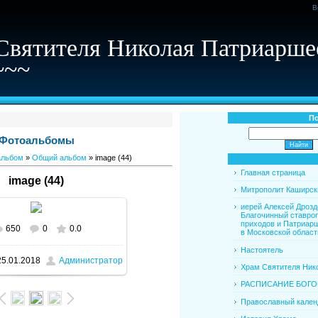
В
Святителя Николая Патриарше
~~~
По
Фотоальбомы
альбом
»
Общий альбом
» image (44)
Главная страница
image (44)
Митрополит Каширск
иерей Алексей Дрозд
Благочинный ставро
приходов и Патриар
650
0
0.0
альном размере
1600x1067
/
в Московской област
Настоятель
5.01.2018
Администратор
340.4Kb
Храм Святителя Нико
РАСПИСАНИЕ БОГ
Православный кален