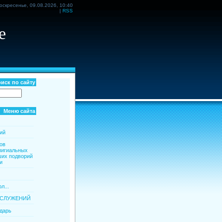
оскресенье, 09.08.2026, 10:40
|
RSS
е
иск по сайту
Меню сайта
ий
ов
пигиальных
ших подворий
и
л...
ОСЛУЖЕНИЙ
дарь