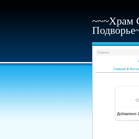
~~~Храм 
Подворье
Главная
Главная
»
Фото
В ре
Добавлено
2