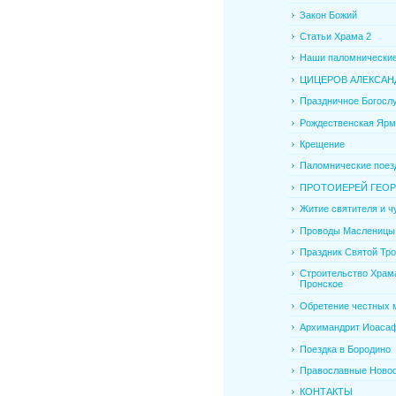
Закон Божий
Статьи Храма 2
Наши паломнические
ЦИЦЕРОВ АЛЕКСАНД
Праздничное Богослу
Рождественская Ярм
Крещение
Паломнические поезд
ПРОТОИЕРЕЙ ГЕОРГ
Житие святителя и чу
Проводы Масленицы
Праздник Святой Тр
Строительство Храма
Пронское
Обретение честных м
Архимандрит Иоаса
Поездка в Бородино
Православные Ново
КОНТАКТЫ