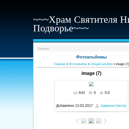
~~~Храм Святителя Н
Подворье~~~
Главная
Фотоальбомы
Главная
»
Фотоальбом
»
Общий альбом
» image (7
image (7)
643
0
0.0
В реальном размере
1600x1200
/
Добавлено
13.02.2017
Администратор
273.4Kb