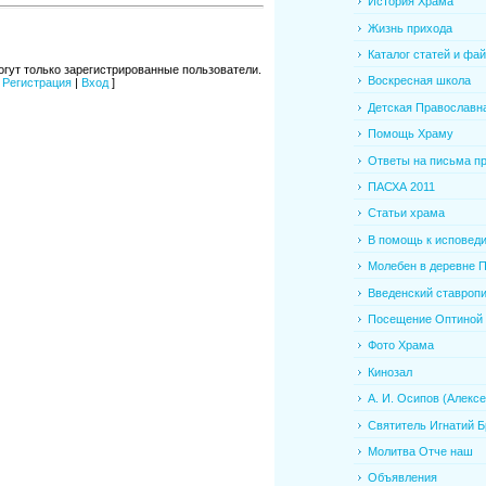
История Храма
Жизнь прихода
Каталог статей и фа
гут только зарегистрированные пользователи.
Воскресная школа
[
Регистрация
|
Вход
]
Детская Православна
Помощь Храму
Ответы на письма при
ПАСХА 2011
Статьи храма
В помощь к исповед
Молебен в деревне Пр
Введенский ставропиг
Посещение Оптиной П
Фото Храма
Кинозал
А. И. Осипов (Алексе.
Святитель Игнатий Бр
Молитва Отче наш
Объявления