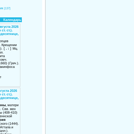
ик
[137]
Календарь
вгуста 2026
ст. ст.).
идесятнице,
рпцев
в. Крещении
).
Мц.
[.:]
рп.
ита
вомч.
660) (
Греч.
).
Закинфоса
е
вгуста 2026
ст. ст.).
идесятнице,
нны
, матери
. Свв. жен
 (408-410)
еннской
рия
кого (1444).
 Аттала и
алл.
).