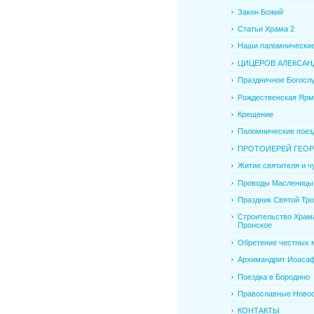
Закон Божий
Статьи Храма 2
Наши паломнические
ЦИЦЕРОВ АЛЕКСАНД
Праздничное Богослу
Рождественская Ярм
Крещение
Паломнические поезд
ПРОТОИЕРЕЙ ГЕОРГ
Житие святителя и чу
Проводы Масленицы
Праздник Святой Тр
Строительство Храма
Пронское
Обретение честных м
Архимандрит Иоаса
Поездка в Бородино
Православные Ново
КОНТАКТЫ