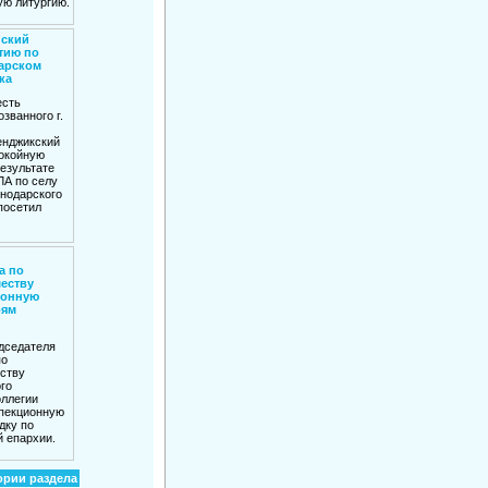
ю литургию.
йский
тию по
арском
ка
есть
званного г.
енджикский
окойную
езультате
ЛА по селу
нодарского
посетил
а по
еству
ионную
рям
дседателя
по
ству
го
оллегии
пекционную
дку по
 епархии.
ории раздела