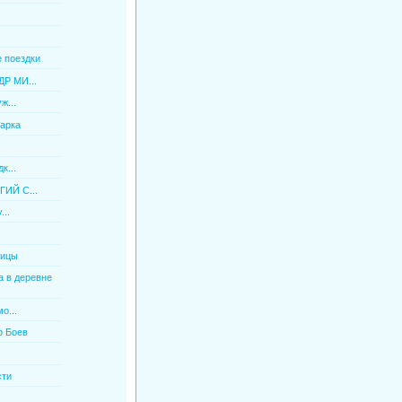
 поездки
Р МИ...
ж...
арка
к...
ИЙ С...
...
оицы
 в деревне
о...
ф Боев
сти