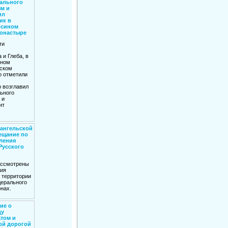
ального
м и
ил
ик в
осином
онастыре
ти
 и Глеба, в
ином
ском
о отметили
.
 возглавил
ьного
 и
ит
хангельской
ещание по
ления
Русского
ассмотрены
ия
 территории
ерального
онах.
ие о
ду
том и
ой дорогой