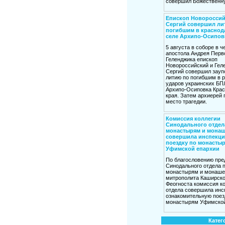
совершил Божественну
Епископ Новоросси
Сергий совершил ли
погибшим в краснод
селе Архипо-Осипов
5 августа в соборе в ч
апостола Андрея Перво
Геленджика епископ
Новороссийский и Гел
Сергий совершил зауп
литию по погибшим в р
ударов украинских БП
Архипо-Осиповка Крас
края. Затем архиерей 
место трагедии.
Комиссия коллегии
Синодального отдел
монастырям и монаш
совершила инспекц
поездку по монасты
Уфимской епархии
По благословению пре
Синодального отдела 
монастырям и монаше
митрополита Каширско
Феогноста комиссия к
отдела совершила инс
ознакомительную поез
монастырям Уфимской
Катег