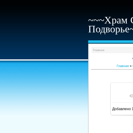
~~~Храм 
Подворье
Главная
Главная
»
В ре
Добавлено
1