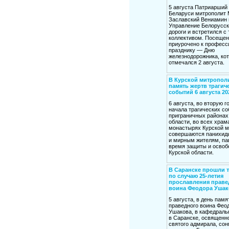
5 августа Патриарший 
Беларуси митрополит 
Заславский Вениамин 
Управление Белорусск
дороги и встретился с
коллективом. Посещен
приурочено к профес
празднику — Дню
железнодорожника, ко
отмечался 2 августа.
В Курской митропол
память жертв трагич
событий 6 августа 20
6 августа, во вторую 
начала трагических со
приграничных районах
области, во всех храм
монастырях Курской м
совершаются панихид
и мирным жителям, п
время защиты и освоб
Курской области.
В Саранске прошли 
по случаю 25-летия
прославления праве
воина Феодора Ушак
5 августа, в день памя
праведного воина Фео
Ушакова, в кафедраль
в Саранске, освященн
святого адмирала, со