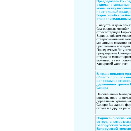
Председатель Синод
отдела по монастыря
монашеству возглав
престольный праздн
Борисоглебском Ан
ставропигиальном м
6 августа, в день памя
благоверных князей и
страстотерпцев Бориса
Борисоглебском Анос
ставропигиальном жен
монастыре молитвенн
престольный праздник
Праздничную Литургию
председатель Синодал
отдела по монастырям
монашеству митропол
Каширский Феогност.
В правительстве Ар
области прошло сов
вопросам восстанов
деревянных храмов 
Севера
На совещании были р
вопросы восстановлен
деревянных храмов на
Северо-Западного фед
округа и в других реги
Подписано соглашен
сотрудничестве меж
Белорусским экзарха
Белорусской железн