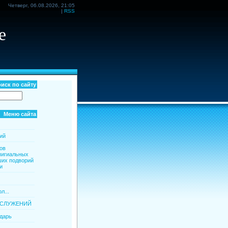
Четверг, 06.08.2026, 21:05
|
RSS
е
иск по сайту
Меню сайта
ий
ов
пигиальных
ших подворий
и
л...
ОСЛУЖЕНИЙ
дарь