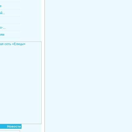
е
й...
-...
иям
Новости