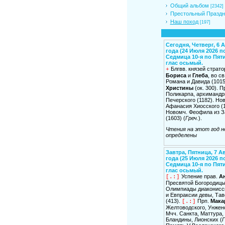
Общий альбом
[2342]
Престольный Праздн
Наш поход
[197]
Сегодня, Четверг, 6 А
года (24 Июля 2026 по 
Седмица 10-я по Пят
глас осьмый.
Блгвв. князей страто
+
Бориса
и
Глеба
, во с
Романа и Давида (1015
Христины
(ок. 300). П
Поликарпа, архимандр
Печерского (1182). Но
Афанасия Хиосского (1
Новомч. Феофила из 
(1603) (
Греч.
).
Чтения на этот год н
определены
Завтра, Пятница, 7 А
года (25 Июля 2026 по 
Седмица 10-я по Пят
глас осьмый.
Успение прав.
А
[.:]
Пресвятой Богородицы
Олимпиады диакониссы
и Евпраксии девы, Тав
(413).
Прп.
Мака
[.:]
Желтоводского, Унженс
Мчч. Санкта, Маттура,
Бландины, Лионских (
Г