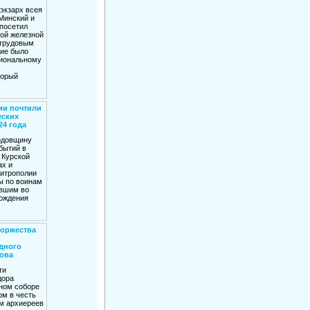
экзарх всея
Минский и
посетил
ой железной
 трудовым
ие было
сиональному
торый
ии почтили
еских
24 года
годовщину
бытий в
 Курской
ах и
итрополии
ы по воинам
авшим во
ождения
торжества
дного
ова
ти
дора
ном соборе
ом в честь
нм архиереев