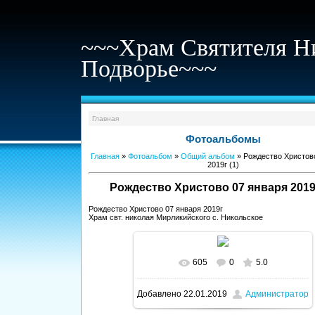
~~~Храм Святителя Н
Подворье~~~
Главная
Фотоальбомы
Главная
»
Фотоальбом
»
Общий альбом
» Рождество Христов
2019г (1)
Рождество Христово 07 января 2019г
Рождество Христово 07 января 2019г
Храм свт. николая Мирликийского с. Никольское
605
0
5.0
В реальном размере
922x615
/
Добавлено
22.01.2019
Администратор
466.7Kb