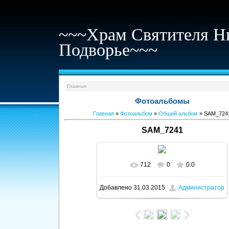
~~~Храм Святителя Н
Подворье~~~
Главная
Фотоальбомы
Главная
»
Фотоальбом
»
Общий альбом
» SAM_724
SAM_7241
712
0
0.0
В реальном размере
1600x1200
/
Добавлено
31.03.2015
Администратор
246.7Kb