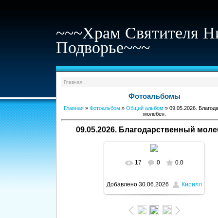
~~~Храм Святителя Н
Подворье~~~
Главная
Фотоальбомы
Главная
»
Фотоальбом
»
Общий альбом
» 09.05.2026. Благод
молебен.
09.05.2026. Благодарственный моле
17
0
0.0
В реальном размере
Добавлено
30.06.2026
Кирилл
1156x867
/ 910.3Kb